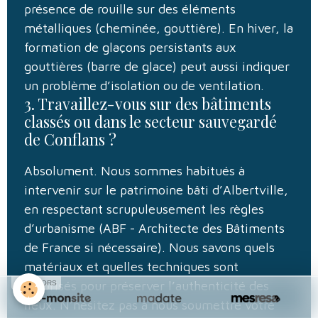
présence de rouille sur des éléments
métalliques (cheminée, gouttière). En hiver, la
formation de glaçons persistants aux
gouttières (barre de glace) peut aussi indiquer
un problème d’isolation ou de ventilation.
3. Travaillez-vous sur des bâtiments
classés ou dans le secteur sauvegardé
de Conflans ?
Absolument. Nous sommes habitués à
intervenir sur le patrimoine bâti d’Albertville,
en respectant scrupuleusement les règles
d’urbanisme (ABF - Architecte des Bâtiments
de France si nécessaire). Nous savons quels
matériaux et quelles techniques sont
autorisés pour préserver l’authenticité des
SPONSORS
lieux. N’hésitez pas à nous soumettre votre